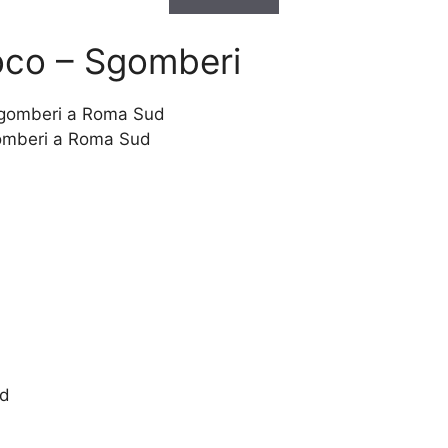
loco – Sgomberi
gomberi a Roma Sud
ud