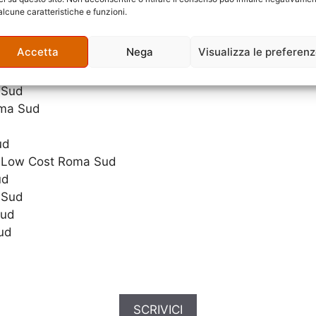
alcune caratteristiche e funzioni.
 Sud
Accetta
Nega
Visualizza le preferen
 Sud
oma Sud
ud
ci Low Cost Roma Sud
ud
 Sud
Sud
ud
SCRIVICI