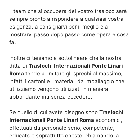
Il team che si occuperà del vostro trasloco sarà
sempre pronto a rispondere a qualsiasi vostra
esigenza, a consigliarvi per il meglio e a
mostrarvi passo dopo passo come opera e cosa
fa.
Inoltre ci teniamo a sottolineare che la nostra
ditta di
Traslochi Internazionali Ponte Linari
Roma
tende a limitare gli sprechi al massimo,
infatti i cartoni e i materiali da imballaggio che
utilizziamo vengono utilizzati in maniera
abbondante ma senza eccedere.
Se quello di cui avete bisogno sono
Traslochi
Internazionali Ponte Linari Roma
economici,
effettuati da personale serio, competente,
educato e soprattutto onesto, chiamando la