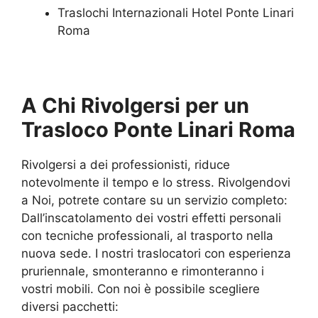
Traslochi Internazionali Hotel Ponte Linari
Roma
A Chi Rivolgersi per un
Trasloco Ponte Linari Roma
Rivolgersi a dei professionisti, riduce
notevolmente il tempo e lo stress. Rivolgendovi
a Noi, potrete contare su un servizio completo:
Dall’inscatolamento dei vostri effetti personali
con tecniche professionali, al trasporto nella
nuova sede. I nostri traslocatori con esperienza
pruriennale, smonteranno e rimonteranno i
vostri mobili. Con noi è possibile scegliere
diversi pacchetti: