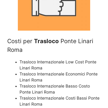
Costi per
Trasloco
Ponte Linari
Roma
Trasloco Internazionale Low Cost Ponte
Linari Roma
Trasloco Internazionale Economici Ponte
Linari Roma
Trasloco Internazionale Basso Costo
Ponte Linari Roma
Trasloco Internazionale Costi Bassi Ponte
Linari Roma