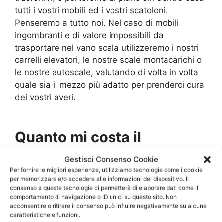
tutti i vostri mobili ed i vostri scatoloni.
Penseremo a tutto noi. Nel caso di mobili
ingombranti e di valore impossibili da
trasportare nel vano scala utilizzeremo i nostri
carrelli elevatori, le nostre scale montacarichi o
le nostre autoscale, valutando di volta in volta
quale sia il mezzo più adatto per prenderci cura
dei vostri averi.
Quanto mi costa il
trasloco?
Gestisci Consenso Cookie
Per fornire le migliori esperienze, utilizziamo tecnologie come i cookie
Il costo del trasloco non è definito. Prima di
per memorizzare e/o accedere alle informazioni del dispositivo. Il
consenso a queste tecnologie ci permetterà di elaborare dati come il
tutto dipende da quante camere devono essere
comportamento di navigazione o ID unici su questo sito. Non
traslocate, da quale pacchetto si scelga e da
acconsentire o ritirare il consenso può influire negativamente su alcune
quanto dista la nuova sede. Ovviamente un
caratteristiche e funzioni.