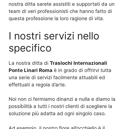
nostra ditta sarete assistiti e supportati da un
team di veri professionisti che hanno fatto di
questa professione la loro ragione di vita.
I nostri servizi nello
specifico
La nostra ditta di
Traslochi Internazionali
Ponte Linari Roma
è in grado di offrirvi tutta
una serie di servizi facilmente attuabili ed
effettuati a regola d’arte.
Noi non ci fermiamo dinanzi a nulla e diamo la
possibilità a tutti i nostri clienti di scegliere la
soluzione più adatta ad ogni singolo caso.
Ad esempio, il nostro fiore all’occhiello è il