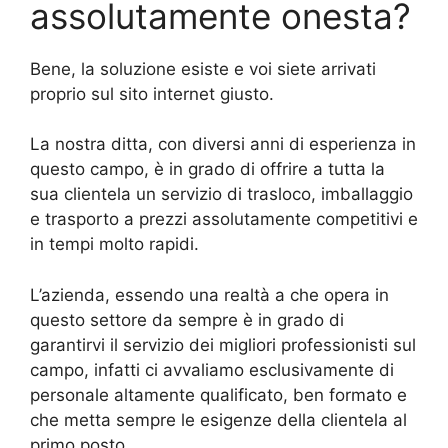
assolutamente onesta?
Bene, la soluzione esiste e voi siete arrivati
proprio sul sito internet giusto.
La nostra ditta, con diversi anni di esperienza in
questo campo, è in grado di offrire a tutta la
sua clientela un servizio di trasloco, imballaggio
e trasporto a prezzi assolutamente competitivi e
in tempi molto rapidi.
L’azienda, essendo una realtà a che opera in
questo settore da sempre è in grado di
garantirvi il servizio dei migliori professionisti sul
campo, infatti ci avvaliamo esclusivamente di
personale altamente qualificato, ben formato e
che metta sempre le esigenze della clientela al
primo posto.