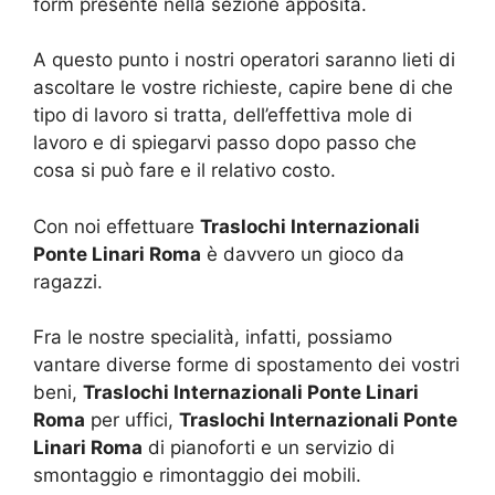
form presente nella sezione apposita.
A questo punto i nostri operatori saranno lieti di
ascoltare le vostre richieste, capire bene di che
tipo di lavoro si tratta, dell’effettiva mole di
lavoro e di spiegarvi passo dopo passo che
cosa si può fare e il relativo costo.
Con noi effettuare
Traslochi Internazionali
Ponte Linari Roma
è davvero un gioco da
ragazzi.
Fra le nostre specialità, infatti, possiamo
vantare diverse forme di spostamento dei vostri
beni,
Traslochi Internazionali Ponte Linari
Roma
per uffici,
Traslochi Internazionali Ponte
Linari Roma
di pianoforti e un servizio di
smontaggio e rimontaggio dei mobili.