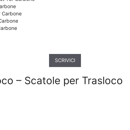
Carbone
r Carbone
 Carbone
 Carbone
SCRIVICI
oco – Scatole per Trasloco