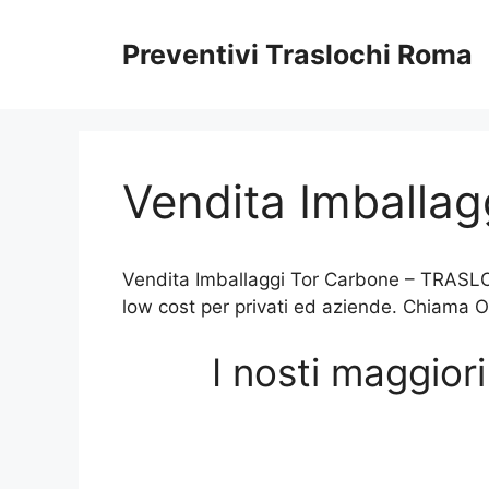
Vai
al
Preventivi Traslochi Roma
contenuto
Vendita Imballag
Vendita Imballaggi Tor Carbone – TRASLOCH
low cost per privati ed aziende. Chiama O
I nosti maggior