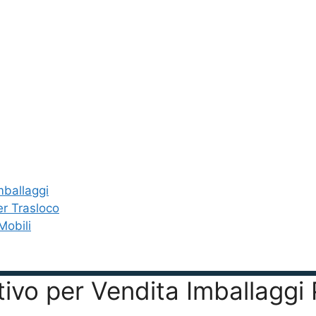
mballaggi
er Trasloco
Mobili
entivo per Vendita Imballag