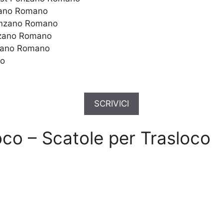
zano Romano
Ponzano Romano
onzano Romano
nzano Romano
no
SCRIVICI
oco – Scatole per Trasloco