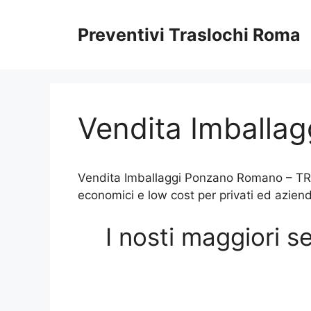
Vai
al
Preventivi Traslochi Roma
contenuto
Vendita Imballa
Vendita Imballaggi Ponzano Romano – TRAS
economici e low cost per privati ed azien
I nosti maggiori 