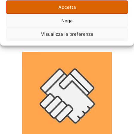
Maura
Accetta
Trasloco Fai da Te Costi Bassi Torre
Maura
Nega
Trasloco Fai da Te Preventivo Torre
Maura
Visualizza le preferenze
Trasloco Fai da Te Torre Maura