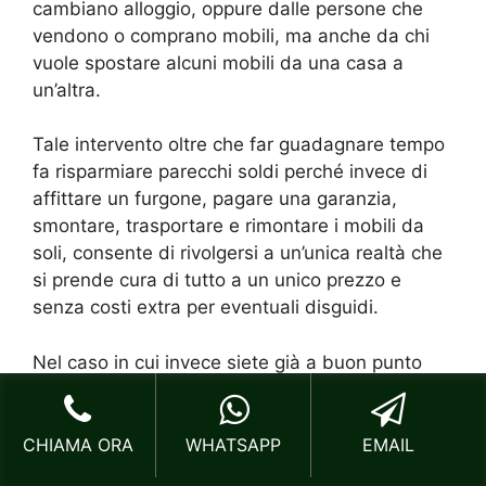
cambiano alloggio, oppure dalle persone che
vendono o comprano mobili, ma anche da chi
vuole spostare alcuni mobili da una casa a
un’altra.
Tale intervento oltre che far guadagnare tempo
fa risparmiare parecchi soldi perché invece di
affittare un furgone, pagare una garanzia,
smontare, trasportare e rimontare i mobili da
soli, consente di rivolgersi a un’unica realtà che
si prende cura di tutto a un unico prezzo e
senza costi extra per eventuali disguidi.
Nel caso in cui invece siete già a buon punto
con le operazioni di imballaggio, la nostra ditta
specializzata in
Trasloco Fai da Te Torre Maura
vi dà anche l’opportunità di scegliere il così
CHIAMA ORA
WHATSAPP
EMAIL
detto servizio “fai da te”.