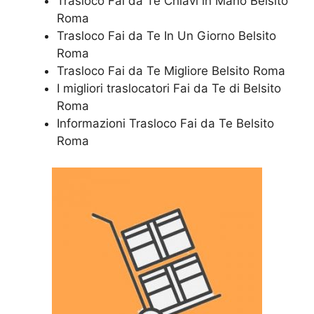
Trasloco Fai da Te Chiavi in Mano Belsito
Roma
Trasloco Fai da Te In Un Giorno Belsito
Roma
Trasloco Fai da Te Migliore Belsito Roma
I migliori traslocatori Fai da Te di Belsito
Roma
Informazioni Trasloco Fai da Te Belsito
Roma