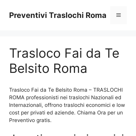
Vai
al
Preventivi Traslochi Roma
Menu
contenuto
Trasloco Fai da Te
Belsito Roma
Trasloco Fai da Te Belsito Roma – TRASLOCHI
ROMA professionisti nei traslochi Nazionali ed
Internazionali, offrono traslochi economici e low
cost per privati ed aziende. Chiama Ora per un
Preventivo gratis.