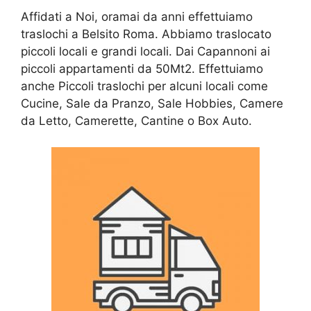
Affidati a Noi, oramai da anni effettuiamo
traslochi a Belsito Roma. Abbiamo traslocato
piccoli locali e grandi locali. Dai Capannoni ai
piccoli appartamenti da 50Mt2. Effettuiamo
anche Piccoli traslochi per alcuni locali come
Cucine, Sale da Pranzo, Sale Hobbies, Camere
da Letto, Camerette, Cantine o Box Auto.