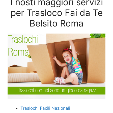
I nosti maggiori servizi
per Trasloco Fai da Te
Belsito Roma
Traslochi Facili Nazionali