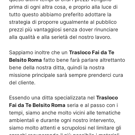
prima di ogni altra cosa, e proprio alla luce di
tutto questo abbiamo preferito adottare la
strategia di proporre ugualmente al pubblico
prezzi più vantaggiosi senza dover rinunciare
alla qualità e alla serietà del nostro lavoro.
Sappiamo inoltre che un
Trasloco Fai da Te
Belsito Roma
fatto bene farà parlare altrettanto
bene della nostra ditta, quindi la nostra
missione principale sarà sempre prenderci cura
del cliente.
Essendo una ditta specializzata nel
Trasloco
Fai da Te Belsito Roma
seria e al passo con i
tempi, siamo anche molto vicini alle tematiche
ambientali e durante ogni nostro intervento,
siamo molto attenti e scrupolosi nel limitare gli