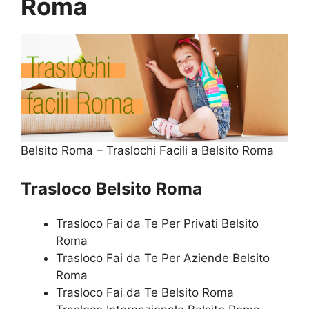
Roma
Belsito Roma – Traslochi Facili a Belsito Roma
Trasloco Belsito Roma
Trasloco Fai da Te Per Privati Belsito
Roma
Trasloco Fai da Te Per Aziende Belsito
Roma
Trasloco Fai da Te Belsito Roma