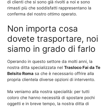
di clienti che si sono già rivolti a noi e sono
rimasti più che soddisfatti rappresentano la
conferma del nostro ottimo operato.
Non importa cosa
dovete trasportare, noi
siamo in grado di farlo
Operando in questo settore da molti anni, la
nostra ditta specializzata nel
Trasloco Fai da Te
Belsito Roma
sa che è necessario offrire alla
propria clientela diverse opzioni di intervento.
Ma veniamo alla nostra specialità: per tutti
coloro che hanno necessità di spostare pochi
oggetti e in breve tempo, la nostra ditta di