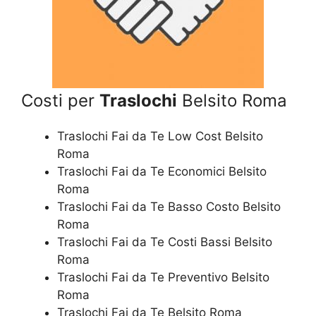
Costi per
Traslochi
Belsito Roma
Traslochi Fai da Te Low Cost Belsito
Roma
Traslochi Fai da Te Economici Belsito
Roma
Traslochi Fai da Te Basso Costo Belsito
Roma
Traslochi Fai da Te Costi Bassi Belsito
Roma
Traslochi Fai da Te Preventivo Belsito
Roma
Traslochi Fai da Te Belsito Roma