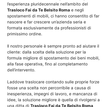
l’esperienza pluridecennale nell’ambito del
Trasloco Fai da Te Belsito Roma
e negli
spostamenti di mobili, ci hanno consentito di far
nascere e far crescere un’azienda seria e
formata esclusivamente da professionisti di
primissimo ordine.
Il nostro personale è sempre pronto ad aiutare il
cliente: dalla scelta della soluzione per la
formula migliore di spostamento dei beni mobili,
alla fase operativa, fino al completamento
dell’intervento.
Laddove traslocare contando sulle proprie forze
fosse una scelta non percorribile a causa di
inesperienza, impegni di lavoro, e mancanza di
idee, la soluzione migliore è quella di rivolgersi a
una ditta di
Trasloco Fai da Te Belsito Roma