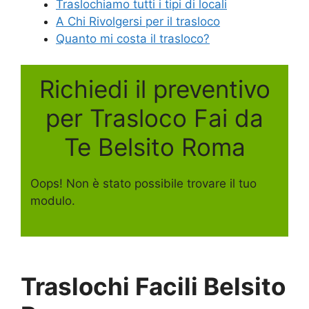
Traslochiamo tutti i tipi di locali
A Chi Rivolgersi per il trasloco
Quanto mi costa il trasloco?
Richiedi il preventivo
per Trasloco Fai da
Te Belsito Roma
Oops! Non è stato possibile trovare il tuo
modulo.
Traslochi Facili Belsito