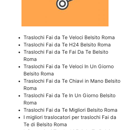
Traslochi Fai da Te Veloci Belsito Roma
Traslochi Fai da Te H24 Belsito Roma
Traslochi Fai da Te Fai Da Te Belsito
Roma
Traslochi Fai da Te Veloci In Un Giorno
Belsito Roma
Traslochi Fai da Te Chiavi in Mano Belsito
Roma
Traslochi Fai da Te In Un Giorno Belsito
Roma
Traslochi Fai da Te Migliori Belsito Roma
I migliori traslocatori per traslochi Fai da
Te di Belsito Roma