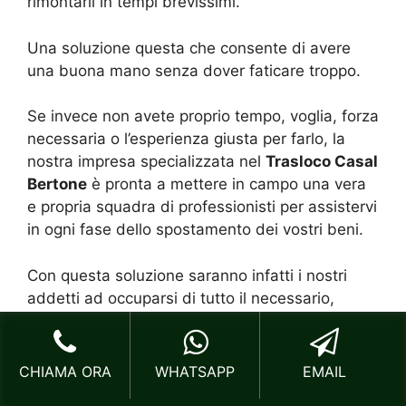
rimontarli in tempi brevissimi.
Una soluzione questa che consente di avere
una buona mano senza dover faticare troppo.
Se invece non avete proprio tempo, voglia, forza
necessaria o l’esperienza giusta per farlo, la
nostra impresa specializzata nel
Trasloco Casal
Bertone
è pronta a mettere in campo una vera
e propria squadra di professionisti per assistervi
in ogni fase dello spostamento dei vostri beni.
Con questa soluzione saranno infatti i nostri
addetti ad occuparsi di tutto il necessario,
liberando così il cliente da qualsiasi pensiero
inutile e sforzi di ogni sorta.
CHIAMA ORA
WHATSAPP
EMAIL
Adottando questa formula viene offerto al