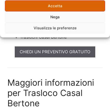
Accetta
Traslochi Low Cost Casal Bertone
Traslochi Economici Casal Bertone
Nega
Traslochi Basso Costo Casal Bertone
Traslochi Costi Bassi Casal Bertone
Visualizza le preferenze
Traslochi Preventivo Casal Bertone
Traslochi Casal Bertone
CHIEDI UN PREVENTIVO GRATUITO
Maggiori informazioni
per Trasloco Casal
Bertone