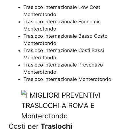
Trasloco Internazionale Low Cost
Monterotondo
Trasloco Internazionale Economici
Monterotondo
Trasloco Internazionale Basso Costo
Monterotondo
Trasloco Internazionale Costi Bassi
Monterotondo
Trasloco Internazionale Preventivo
Monterotondo
Trasloco Internazionale Monterotondo
Costi per
Traslochi