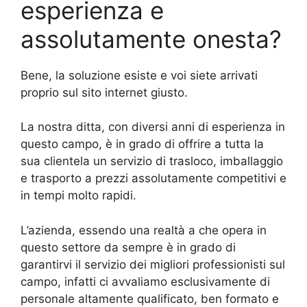
esperienza e
assolutamente onesta?
Bene, la soluzione esiste e voi siete arrivati
proprio sul sito internet giusto.
La nostra ditta, con diversi anni di esperienza in
questo campo, è in grado di offrire a tutta la
sua clientela un servizio di trasloco, imballaggio
e trasporto a prezzi assolutamente competitivi e
in tempi molto rapidi.
L’azienda, essendo una realtà a che opera in
questo settore da sempre è in grado di
garantirvi il servizio dei migliori professionisti sul
campo, infatti ci avvaliamo esclusivamente di
personale altamente qualificato, ben formato e