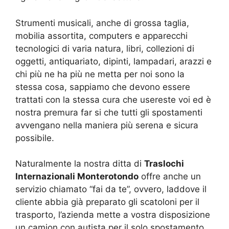
Strumenti musicali, anche di grossa taglia,
mobilia assortita, computers e apparecchi
tecnologici di varia natura, libri, collezioni di
oggetti, antiquariato, dipinti, lampadari, arazzi e
chi più ne ha più ne metta per noi sono la
stessa cosa, sappiamo che devono essere
trattati con la stessa cura che usereste voi ed è
nostra premura far si che tutti gli spostamenti
avvengano nella maniera più serena e sicura
possibile.
Naturalmente la nostra ditta di
Traslochi
Internazionali Monterotondo
offre anche un
servizio chiamato “fai da te”, ovvero, laddove il
cliente abbia già preparato gli scatoloni per il
trasporto, l’azienda mette a vostra disposizione
un camion con autista per il solo spostamento