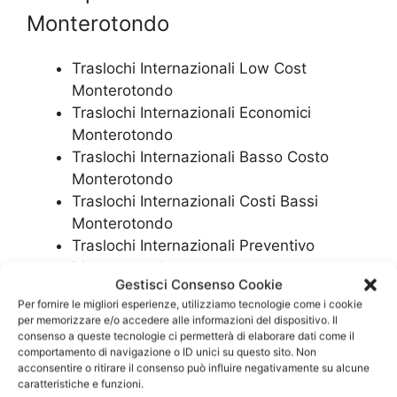
Monterotondo
Traslochi Internazionali Low Cost
Monterotondo
Traslochi Internazionali Economici
Monterotondo
Traslochi Internazionali Basso Costo
Monterotondo
Traslochi Internazionali Costi Bassi
Monterotondo
Traslochi Internazionali Preventivo
Monterotondo
Gestisci Consenso Cookie
Traslochi Internazionali Monterotondo
Per fornire le migliori esperienze, utilizziamo tecnologie come i cookie
per memorizzare e/o accedere alle informazioni del dispositivo. Il
consenso a queste tecnologie ci permetterà di elaborare dati come il
CHIEDI UN PREVENTIVO GRATUITO
comportamento di navigazione o ID unici su questo sito. Non
acconsentire o ritirare il consenso può influire negativamente su alcune
caratteristiche e funzioni.