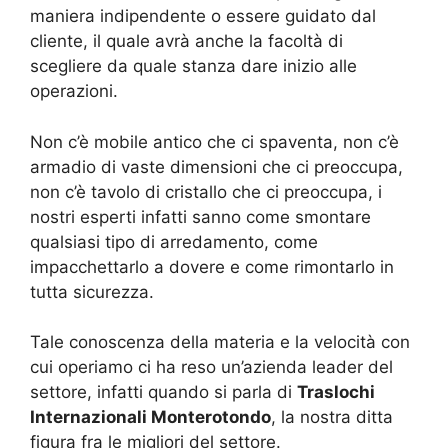
maniera indipendente o essere guidato dal
cliente, il quale avrà anche la facoltà di
scegliere da quale stanza dare inizio alle
operazioni.
Non c’è mobile antico che ci spaventa, non c’è
armadio di vaste dimensioni che ci preoccupa,
non c’è tavolo di cristallo che ci preoccupa, i
nostri esperti infatti sanno come smontare
qualsiasi tipo di arredamento, come
impacchettarlo a dovere e come rimontarlo in
tutta sicurezza.
Tale conoscenza della materia e la velocità con
cui operiamo ci ha reso un’azienda leader del
settore, infatti quando si parla di
Traslochi
Internazionali Monterotondo
, la nostra ditta
figura fra le migliori del settore.