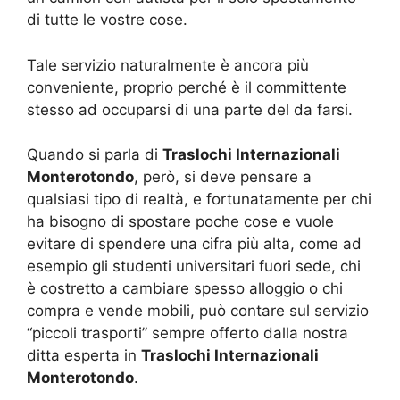
di tutte le vostre cose.
Tale servizio naturalmente è ancora più
conveniente, proprio perché è il committente
stesso ad occuparsi di una parte del da farsi.
Quando si parla di
Traslochi Internazionali
Monterotondo
, però, si deve pensare a
qualsiasi tipo di realtà, e fortunatamente per chi
ha bisogno di spostare poche cose e vuole
evitare di spendere una cifra più alta, come ad
esempio gli studenti universitari fuori sede, chi
è costretto a cambiare spesso alloggio o chi
compra e vende mobili, può contare sul servizio
“piccoli trasporti” sempre offerto dalla nostra
ditta esperta in
Traslochi Internazionali
Monterotondo
.