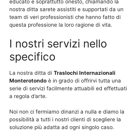
educato e soprattutto onesto, chiamando la
nostra ditta sarete assistiti e supportati da un
team di veri professionisti che hanno fatto di
questa professione la loro ragione di vita.
I nostri servizi nello
specifico
La nostra ditta di
Traslochi Internazionali
Monterotondo
è in grado di offrirvi tutta una
serie di servizi facilmente attuabili ed effettuati
a regola d’arte.
Noi non ci fermiamo dinanzi a nulla e diamo la
possibilità a tutti i nostri clienti di scegliere la
soluzione più adatta ad ogni singolo caso.