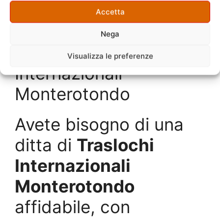
Accetta
Maggiori informazioni
Nega
per Traslochi
Visualizza le preferenze
Internazionali
Monterotondo
Avete bisogno di una
ditta di
Traslochi
Internazionali
Monterotondo
affidabile, con