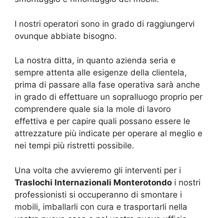
I nostri operatori sono in grado di raggiungervi
ovunque abbiate bisogno.
La nostra ditta, in quanto azienda seria e
sempre attenta alle esigenze della clientela,
prima di passare alla fase operativa sarà anche
in grado di effettuare un sopralluogo proprio per
comprendere quale sia la mole di lavoro
effettiva e per capire quali possano essere le
attrezzature più indicate per operare al meglio e
nei tempi più ristretti possibile.
Una volta che avvieremo gli interventi per i
Traslochi Internazionali Monterotondo
i nostri
professionisti si occuperanno di smontare i
mobili, imballarli con cura e trasportarli nella