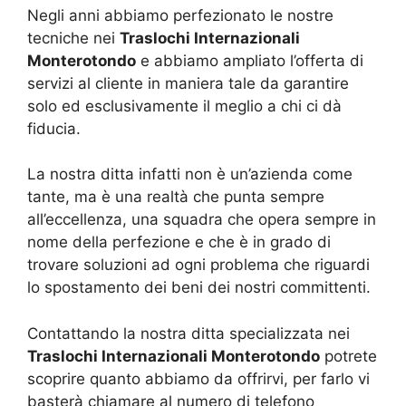
Negli anni abbiamo perfezionato le nostre
tecniche nei
Traslochi Internazionali
Monterotondo
e abbiamo ampliato l’offerta di
servizi al cliente in maniera tale da garantire
solo ed esclusivamente il meglio a chi ci dà
fiducia.
La nostra ditta infatti non è un’azienda come
tante, ma è una realtà che punta sempre
all’eccellenza, una squadra che opera sempre in
nome della perfezione e che è in grado di
trovare soluzioni ad ogni problema che riguardi
lo spostamento dei beni dei nostri committenti.
Contattando la nostra ditta specializzata nei
Traslochi Internazionali Monterotondo
potrete
scoprire quanto abbiamo da offrirvi, per farlo vi
basterà chiamare al numero di telefono