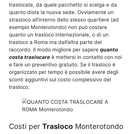
traslocate, da quale pacchetto si scelga e da
quanto dista la nuova sede. Ovviamente un
strasloco all’interno dello stesso quartiere (ad
esempio Monterotondo) non può costare
quanto un trasloco internazionale, o di un
trasloco a Roma ma dall’altra parte del
raccordo. Il modo migliore per sapere
quanto
costa traslocare
è mettersi in contatto con noi
e fare un preventivo gratuito. Se il trasloco è
organizzato per tempo è possibile avere degli
sconti aggiuntivi sul costo complessivo del
trasloco.
Costi per
Trasloco
Monterotondo