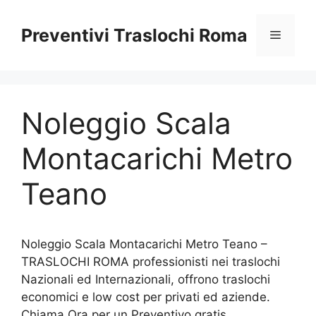
Vai
al
Preventivi Traslochi Roma
Menu
contenuto
Noleggio Scala
Montacarichi Metro
Teano
Noleggio Scala Montacarichi Metro Teano –
TRASLOCHI ROMA professionisti nei traslochi
Nazionali ed Internazionali, offrono traslochi
economici e low cost per privati ed aziende.
Chiama Ora per un Preventivo gratis.