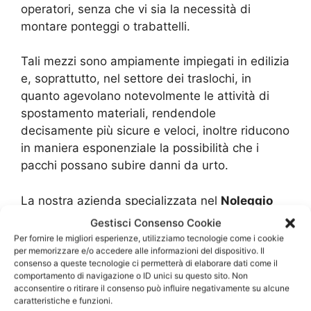
operatori, senza che vi sia la necessità di
montare ponteggi o trabattelli.
Tali mezzi sono ampiamente impiegati in edilizia
e, soprattutto, nel settore dei traslochi, in
quanto agevolano notevolmente le attività di
spostamento materiali, rendendole
decisamente più sicure e veloci, inoltre riducono
in maniera esponenziale la possibilità che i
pacchi possano subire danni da urto.
La nostra azienda specializzata nel
Noleggio
Piattaforme Aeree Ariccia
opera nel settore
Gestisci Consenso Cookie
dei traslochi da diversi anni e grazie alle
Per fornire le migliori esperienze, utilizziamo tecnologie come i cookie
per memorizzare e/o accedere alle informazioni del dispositivo. Il
tantissime richieste d’intervento abbiamo
consenso a queste tecnologie ci permetterà di elaborare dati come il
maturato, con impegno e dedizione, una
comportamento di navigazione o ID unici su questo sito. Non
significativa esperienza che ci colloca tra le più
acconsentire o ritirare il consenso può influire negativamente su alcune
caratteristiche e funzioni.
importanti realtà disponibili in questo campo.