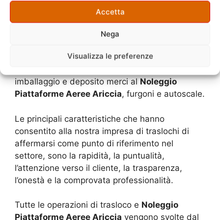
Accetta
Grazie all’estrema professionalità dei nostri
addetti e alle competenze acquisite, la nostra
Nega
ditta è in grado di offrire una vasta gamma di
Visualizza le preferenze
servizi che spaziano dai traslochi di abitazioni al
trasloco di uffici e magazzini, dal servizio di
imballaggio e deposito merci al
Noleggio
Piattaforme Aeree Ariccia
, furgoni e autoscale.
Le principali caratteristiche che hanno
consentito alla nostra impresa di traslochi di
affermarsi come punto di riferimento nel
settore, sono la rapidità, la puntualità,
l’attenzione verso il cliente, la trasparenza,
l’onestà e la comprovata professionalità.
Tutte le operazioni di trasloco e
Noleggio
Piattaforme Aeree Ariccia
vengono svolte dal