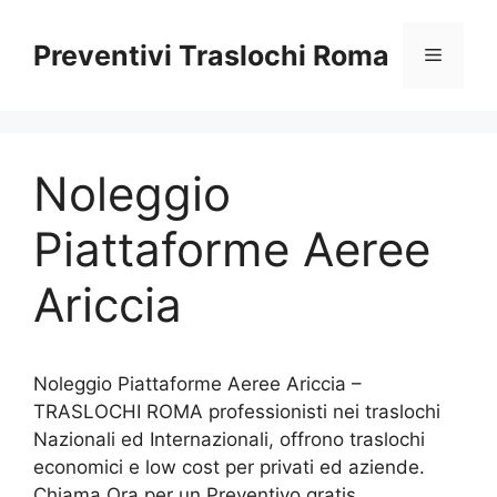
Vai
al
Preventivi Traslochi Roma
Menu
contenuto
Noleggio
Piattaforme Aeree
Ariccia
Noleggio Piattaforme Aeree Ariccia –
TRASLOCHI ROMA professionisti nei traslochi
Nazionali ed Internazionali, offrono traslochi
economici e low cost per privati ed aziende.
Chiama Ora per un Preventivo gratis.