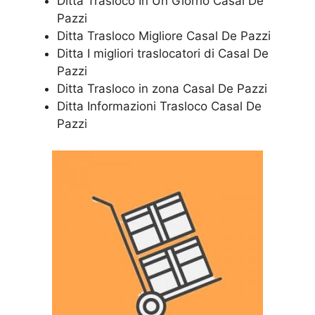
Ditta Trasloco In Un Giorno Casal De
Pazzi
Ditta Trasloco Migliore Casal De Pazzi
Ditta I migliori traslocatori di Casal De
Pazzi
Ditta Trasloco in zona Casal De Pazzi
Ditta Informazioni Trasloco Casal De
Pazzi