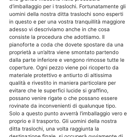
d’imballaggio per i traslochi. Fortunatamente gli
uomini della nostra ditta traslochi sono esperti
in questo e per una vostra tranquillità maggiore
adesso vi descriviamo anche in che cosa
consiste la procedura che adottiamo. Il
pianoforte a coda che dovete spostare da una
proprietà a un’altra viene smontato partendo
dalla parte inferiore e vengono rimosse tutte le
coperture. Ogni pezzo viene poi ricoperto da
materiale protettivo e antiurto di altissima
qualità e rivestito in maniera particolare per
evitare che le superfici lucide si graffino,
possano venire rigate o che possano essere
rovinate da inconvenienti di qualunque tipo.
Solo a questo punto avverrà l’imballaggio vero e
proprio e il trasporto. Gli uomini della nostra
ditta traslochi, una volta raggiunta la
destinazione finale, si occuperà ovviamente di