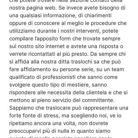
nostra pagina web. Se invece avete bisogno di
una qualsiasi informazione, di chiarimenti
oppure di conoscere al meglio le procedure che
utilizziamo durante i nostri interventi, potete
compilare l’apposito form che trovate sempre
sul nostro sito internet e avrete una risposta o
verrete ricontattati al più presto. Da sempre chi
si affida alla nostra ditta traslochi sa che può
fare affidamento su persone serie, su un team
qualificato di professionisti che sanno come
svolgere questo tipo di mestiere, sanno
rispondere alle necessita della clientela e che si
mettono al pieno servizio del committente.
Sappiamo che traslocare può rappresentare una
forte fonte di stress, ma scegliendo noi, ve lo
ripetiamo ancora una volta, non dovrete
preoccuparvi più di nulla in quanto siamo