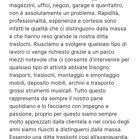
magazzini, uffici, negozi, garage e quant’altro,
non è assolutamente un problema. Rapidità,
professionalità, esperienza e cortesia sono
infatti le qualità che ci distinguono dalla massa
e che hanno reso grande la nostra ditta
traslochi. Riusciamo a svolgere qualsiasi tipo di
lavoro ci venga richiesto grazie a un parco
mezzi notevole che ci consente d’intervenire per
qualsiasi tipo di attività abbiate bisogno:
trasporti, traslochi, montaggio e smontaggio
mobili, deposito mobili, archivi e trasporto
grossi strumenti musicali. Tutto questo
rappresenta da sempre il nostro pane
quotidiano e lo facciamo con impegno e
passione, proprio per questo siamo sempre
molto apprezzati dalla clientela e nel corso degli
anni siamo riusciti a distinguerci dalla massa.
Essendo una ditta traslochi così all’avanguardia,