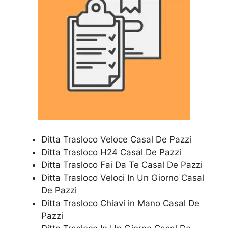
Ditta Trasloco Veloce Casal De Pazzi
Ditta Trasloco H24 Casal De Pazzi
Ditta Trasloco Fai Da Te Casal De Pazzi
Ditta Trasloco Veloci In Un Giorno Casal
De Pazzi
Ditta Trasloco Chiavi in Mano Casal De
Pazzi