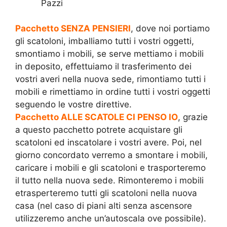
Pazzi
Pacchetto SENZA PENSIERI
, dove noi portiamo
gli scatoloni, imballiamo tutti i vostri oggetti,
smontiamo i mobili, se serve mettiamo i mobili
in deposito, effettuiamo il trasferimento dei
vostri averi nella nuova sede, rimontiamo tutti i
mobili e rimettiamo in ordine tutti i vostri oggetti
seguendo le vostre direttive.
Pacchetto ALLE SCATOLE CI PENSO IO
, grazie
a questo pacchetto potrete acquistare gli
scatoloni ed inscatolare i vostri avere. Poi, nel
giorno concordato verremo a smontare i mobili,
caricare i mobili e gli scatoloni e trasporteremo
il tutto nella nuova sede. Rimonteremo i mobili
etrasperteremo tutti gli scatoloni nella nuova
casa (nel caso di piani alti senza ascensore
utilizzeremo anche un’autoscala ove possibile).