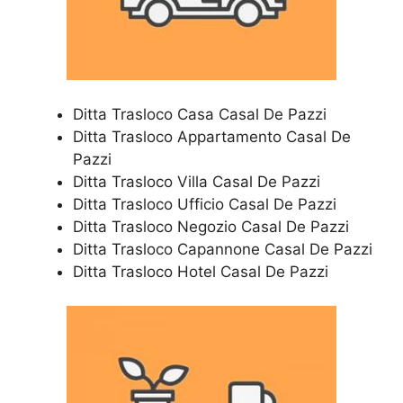
Ditta Trasloco Casa Casal De Pazzi
Ditta Trasloco Appartamento Casal De
Pazzi
Ditta Trasloco Villa Casal De Pazzi
Ditta Trasloco Ufficio Casal De Pazzi
Ditta Trasloco Negozio Casal De Pazzi
Ditta Trasloco Capannone Casal De Pazzi
Ditta Trasloco Hotel Casal De Pazzi