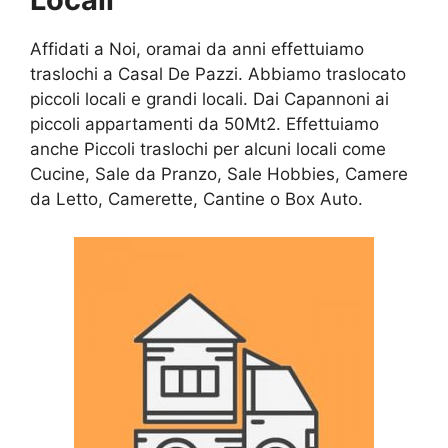
Affidati a Noi, oramai da anni effettuiamo
traslochi a Casal De Pazzi. Abbiamo traslocato
piccoli locali e grandi locali. Dai Capannoni ai
piccoli appartamenti da 50Mt2. Effettuiamo
anche Piccoli traslochi per alcuni locali come
Cucine, Sale da Pranzo, Sale Hobbies, Camere
da Letto, Camerette, Cantine o Box Auto.