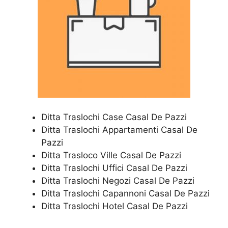
Ditta Traslochi Case Casal De Pazzi
Ditta Traslochi Appartamenti Casal De
Pazzi
Ditta Trasloco Ville Casal De Pazzi
Ditta Traslochi Uffici Casal De Pazzi
Ditta Traslochi Negozi Casal De Pazzi
Ditta Traslochi Capannoni Casal De Pazzi
Ditta Traslochi Hotel Casal De Pazzi