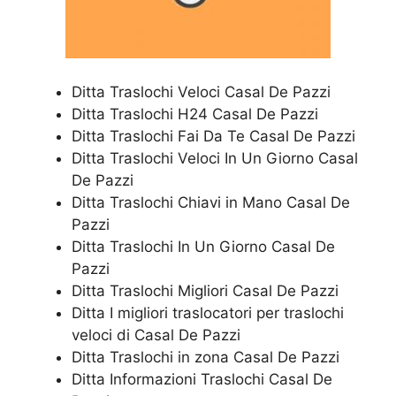
Ditta Traslochi Veloci Casal De Pazzi
Ditta Traslochi H24 Casal De Pazzi
Ditta Traslochi Fai Da Te Casal De Pazzi
Ditta Traslochi Veloci In Un Giorno Casal
De Pazzi
Ditta Traslochi Chiavi in Mano Casal De
Pazzi
Ditta Traslochi In Un Giorno Casal De
Pazzi
Ditta Traslochi Migliori Casal De Pazzi
Ditta I migliori traslocatori per traslochi
veloci di Casal De Pazzi
Ditta Traslochi in zona Casal De Pazzi
Ditta Informazioni Traslochi Casal De