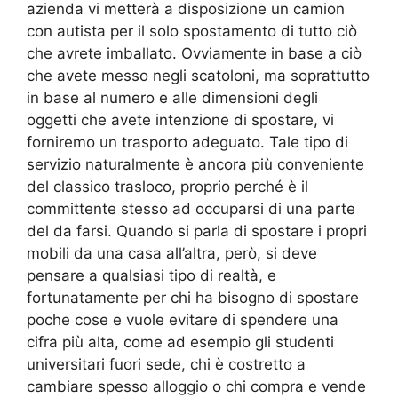
azienda vi metterà a disposizione un camion
con autista per il solo spostamento di tutto ciò
che avrete imballato. Ovviamente in base a ciò
che avete messo negli scatoloni, ma soprattutto
in base al numero e alle dimensioni degli
oggetti che avete intenzione di spostare, vi
forniremo un trasporto adeguato. Tale tipo di
servizio naturalmente è ancora più conveniente
del classico trasloco, proprio perché è il
committente stesso ad occuparsi di una parte
del da farsi. Quando si parla di spostare i propri
mobili da una casa all’altra, però, si deve
pensare a qualsiasi tipo di realtà, e
fortunatamente per chi ha bisogno di spostare
poche cose e vuole evitare di spendere una
cifra più alta, come ad esempio gli studenti
universitari fuori sede, chi è costretto a
cambiare spesso alloggio o chi compra e vende