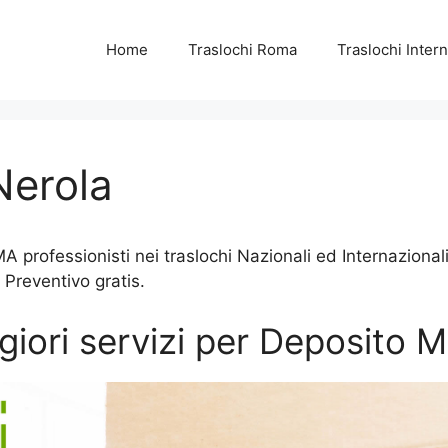
Home
Traslochi Roma
Traslochi Intern
Nerola
rofessionisti nei traslochi Nazionali ed Internazionali,
 Preventivo gratis.
giori servizi per Deposito M