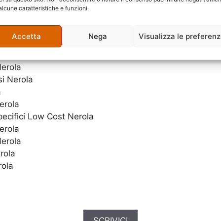
alcune caratteristiche e funzioni.
Accetta
Nega
Visualizza le preferen
erola
Nerola
si Nerola
a
erola
pecifici Low Cost Nerola
erola
Nerola
rola
rola
SCRIVICI