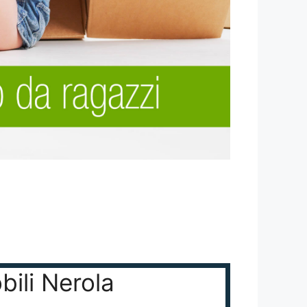
bili Nerola