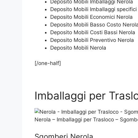
Deposito Mobili Imballaggi Nerola
Deposito Mobili Imballaggi specific
Deposito Mobili Economici Nerola
Deposito Mobili Basso Costo Nerol
Deposito Mobili Costi Bassi Nerola
Deposito Mobili Preventivo Nerola
Deposito Mobili Nerola
[/one-half]
Imballaggi per Tras
Nerola – Imballaggi per Trasloco – Sgomb
Sgomberi Nerola