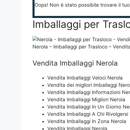
Oops! Non è stato possibile trovare il tu
Imballaggi per Trasl
Nerola – Imballaggi per Trasloco – Vendit
Vendita Imballaggi Nerola
Vendita Imballaggi Veloci Nerola
Vendita dei migliori Imballaggi Nero
Vendita Imballaggi Informazioni Ne
Vendita Imballaggi Migliori Nerola
Vendita Imballaggi In Un Giorno Ne
Vendita Imballaggi A Chi Rivolgersi
Vendita Imballaggi In Zona Nerola
Vendita Imballaggi Nerola