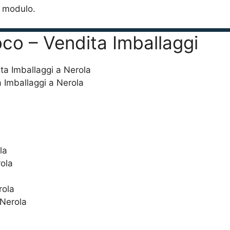
o modulo.
oco – Vendita Imballaggi
a Imballaggi a Nerola
la
rola
rola
 Nerola