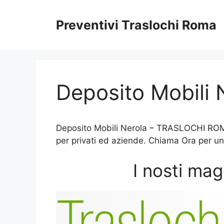
Vai
al
Preventivi Traslochi Roma
contenuto
Deposito Mobili 
Deposito Mobili Nerola – TRASLOCHI ROMA p
per privati ed aziende. Chiama Ora per un
I nosti mag